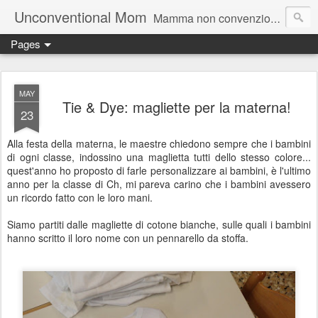
Unconventional Mom
Mamma non convenzionale alle prese con due figlie che crescono in fretta ... unica salvezza: la fantasia!
Pages
MAY
Tie & Dye: magliette per la materna!
23
Alla festa della materna, le maestre chiedono sempre che i bambini
di ogni classe, indossino una maglietta tutti dello stesso colore...
quest'anno ho proposto di farle personalizzare ai bambini, è l'ultimo
anno per la classe di Ch, mi pareva carino che i bambini avessero
un ricordo fatto con le loro mani.
Siamo partiti dalle magliette di cotone bianche, sulle quali i bambini
hanno scritto il loro nome con un pennarello da stoffa.